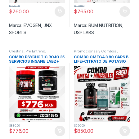
$
875.00
$
870.00
$
760.00
$
765.00
Marca:
EVOGEN
,
JNX
Marca:
RUM NUTRITION
,
SPORTS
USP LABS
Creatina
,
Pre Entreno
,
Promociones y Combos!
,
Promociones y Combos!
Vitaminas
COMBO PSYCHOTIC ROJO 35
COMBO OMEGA 3 90 CAPS B
SERVICIOS INSANE LABZ+
LIFE+CITRATO DE POTASIO
CREATINA MONOHIDRATADA
90 CAPS FLOW+CITRATO DE
PRIME 100 SERVICIOS RUM
MAGNESIO 90 CAPS RED
NUTRITION
GOLD
$
880.00
$
950.00
$
776.00
$
850.00