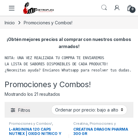
Saltar a la navegación
Saltar al contenido
0
Inicio
Promociones y Combos!
¡Obtén mejores precios al comprar con nuestros combos
armados!
NOTA: UNA VEZ REALIZADA TU COMPRA TE ENVIAREMOS

LA LISTA DE SABORES DISPONIBLES DE CADA PRODUCTO!

¿Necesitas ayuda? Envíanos Whatsapp para resolver tus dudas.
Promociones y Combos!
Ordenado por precio: bajo a alto
Mostrando los 21 resultados
Filtros
Promociones y Combos!
,
Creatina
,
Promociones y
Vasodilatadores
Combos!
L-ARGININA 120 CAPS
CREATINA DRAGON PHARMA
NUTREX | OXIDO NITRICO Y
300 GR
RENDIMIENTO MUSCULAR