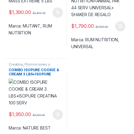
$
1,390.00
$
1,495.00
$
1,790.00
Marca:
MUTANT
,
RUM
$
1,980.00
NUTRITION
Marca:
RUM NUTRITION
,
UNIVERSAL
Creatina
,
Promociones y
Combos!
,
Proteina
COMBO ISOPURE COOKIE &
CREAM 3 LBS+ISOPURE
CREATINA 100 SERV
$
1,950.00
$
2,150.00
Marca:
NATURE BEST