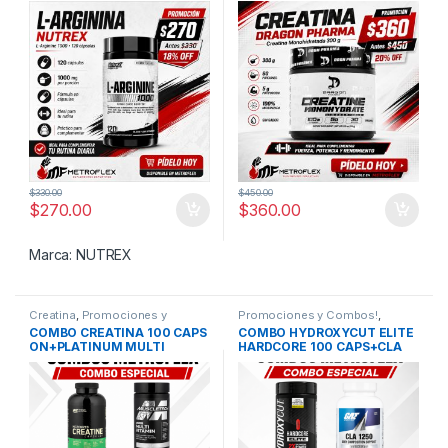
$
330.00
$
450.00
$
270.00
$
360.00
Marca:
NUTREX
Creatina
,
Promociones y
Promociones y Combos!
,
Combos!
,
Vitaminas
Quemadores
,
Vitaminas
COMBO CREATINA 100 CAPS
COMBO HYDROXYCUT ELITE
ON+PLATINUM MULTI
HARDCORE 100 CAPS+CLA
VITAMIN 90 TAB
1250 90 CAPS GAT