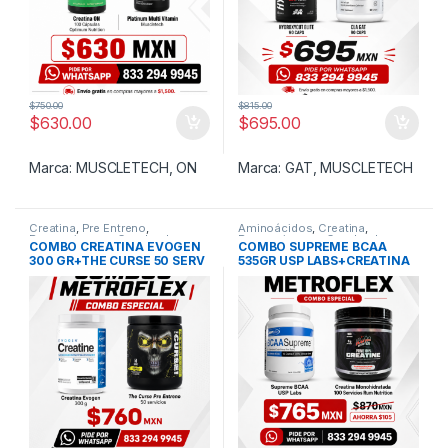
$
750.00
$
815.00
$
630.00
$
695.00
Marca:
MUSCLETECH
,
ON
Marca:
GAT
,
MUSCLETECH
Creatina
,
Pre Entreno
,
Aminoácidos
,
Creatina
,
Promociones y Combos!
Promociones y Combos!
COMBO CREATINA EVOGEN
COMBO SUPREME BCAA
300 GR+THE CURSE 50 SERV
535GR USP LABS+CREATINA
JNX SPORT
MONOHIDRATADA PRIME 100
SERVICIOS RUM NUITRITION