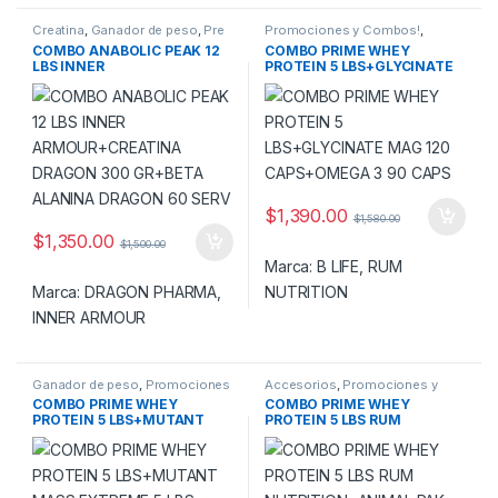
Creatina
,
Ganador de peso
,
Pre
Promociones y Combos!
,
Entreno
,
Promociones y
Proteina
,
Vitaminas
COMBO ANABOLIC PEAK 12
COMBO PRIME WHEY
Combos!
LBS INNER
PROTEIN 5 LBS+GLYCINATE
ARMOUR+CREATINA
MAG 120 CAPS+OMEGA 3 90
DRAGON 300 GR+BETA
CAPS
ALANINA DRAGON 60 SERV
$
1,390.00
$
1,580.00
$
1,350.00
$
1,500.00
Marca:
B LIFE
,
RUM
Marca:
DRAGON PHARMA
,
NUTRITION
INNER ARMOUR
Ganador de peso
,
Promociones
Accesorios
,
Promociones y
y Combos!
,
Proteina
Combos!
,
Proteina
,
Vitaminas
COMBO PRIME WHEY
COMBO PRIME WHEY
PROTEIN 5 LBS+MUTANT
PROTEIN 5 LBS RUM
MASS EXTREME 5 LBS
NUTRITION+ANIMAL PAK 44
SERV UNIVERSAL+ SHAKER
DE REGALO