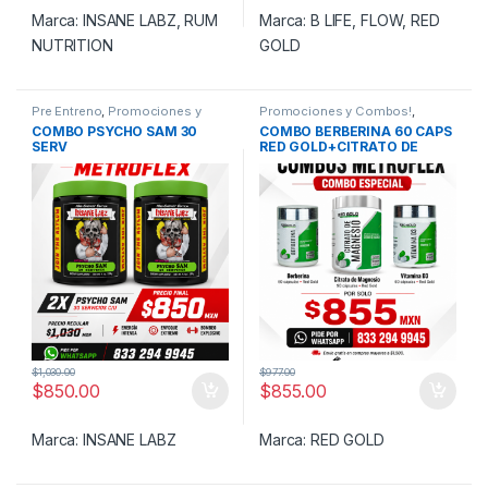
Marca:
INSANE LABZ
,
RUM
Marca:
B LIFE
,
FLOW
,
RED
NUTRITION
GOLD
Pre Entreno
,
Promociones y
Promociones y Combos!
,
Combos!
Vitaminas
COMBO PSYCHO SAM 30
COMBO BERBERINA 60 CAPS
SERV
RED GOLD+CITRATO DE
MAGNESIO 90 CAPS RED
GOLD+VITAMINA D3 90 CAPS
RED GOLD
$
1,030.00
$
977.00
$
850.00
$
855.00
Marca:
INSANE LABZ
Marca:
RED GOLD