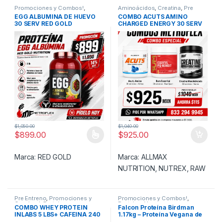
Promociones y Combos!
,
Aminoácidos
,
Creatina
,
Pre
Proteina
Entreno
,
Promociones y
EGG ALBUMINA DE HUEVO
COMBO ACUTS AMINO
Combos!
30 SERV RED GOLD
CHARGED ENERGY 30 SERV
ALLMAX+BUM ESSENTIAL 30
SERV RAW SPORT+CREATINA
60 SERV NUTREX
$
1,050.00
$
1,040.00
$
899.00
$
925.00
Este producto tiene múltiples variantes. Las opciones se pueden
Marca:
RED GOLD
Marca:
ALLMAX
NUTRITION
,
NUTREX
,
RAW
Pre Entreno
,
Promociones y
Promociones y Combos!
,
Combos!
,
Proteina
Proteina
,
Vegana
COMBO WHEY PROTEIN
Falcon Proteína Birdman
INLABS 5 LBS+ CAFEINA 240
1.17kg – Proteína Vegana de
TABLETAS MUTANT
Origen Vegetal