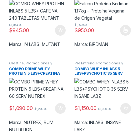
$
1,064.00
$
1,150.00
$
945.00
$
950.00
Este producto tiene múltiples v
Marca:
IN LABS
,
MUTANT
Marca:
BIRDMAN
Creatina
,
Promociones y
Pre Entreno
,
Promociones y
Combos!
,
Proteina
Combos!
,
Proteina
COMBO PRIME WHEY
COMBO WHEY INLABS 5
PROTEIN 5 LBS+CREATINA
LBS+PSYCHOTIC 35 SERV
60 SERV NUTREX
INSANE LABZ
$
1,090.00
$
1,150.00
$
1,200.00
$
1,320.00
Marca:
NUTREX
,
RUM
Marca:
INLABS
,
INSANE
NUTRITION
LABZ