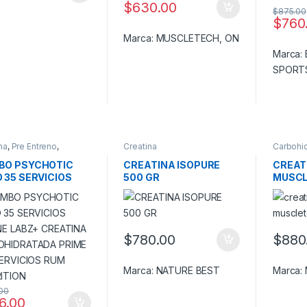
$
630.00
$
875.00
$
760
Marca:
MUSCLETECH
,
ON
Marca:
SPORT
na
,
Pre Entreno
,
Creatina
Carbohi
ciones y Combos!
BO PSYCHOTIC
CREATINA ISOPURE
CREAT
 35 SERVICIOS
500 GR
MUSC
NE LABZ+
ATINA
OHIDRATADA
E 100 SERVICIOS
$
780.00
$
880
NUTRITION
Este pr
Marca:
NATURE BEST
Marca:
00
6.00