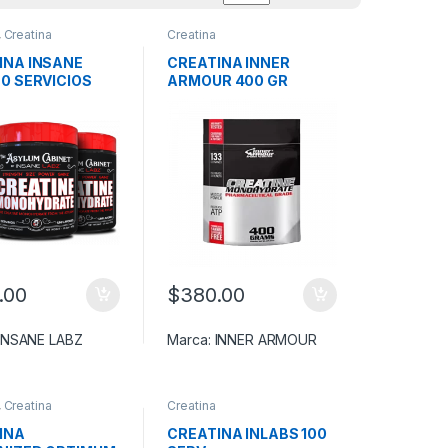
,
Creatina
Creatina
rato
INA INSANE
CREATINA INNER
0 SERVICIOS
ARMOUR 400 GR
.00
$
380.00
90.00
 la página de producto
INSANE LABZ
Marca:
INNER ARMOUR
,
Creatina
Creatina
rato
INA
CREATINA INLABS 100