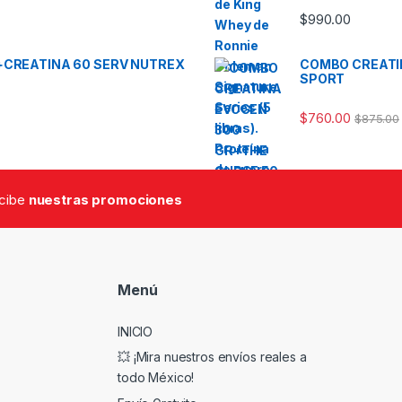
$
990.00
+CREATINA 60 SERV NUTREX
COMBO CREATIN
SPORT
$
760.00
$
875.00
ecibe
nuestras promociones
Menú
INICIO
💥 ¡Mira nuestros envíos reales a
todo México!