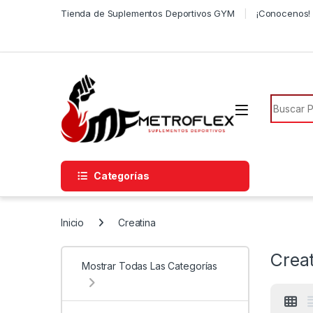
Saltar a la navegación
Saltar al contenido
Tienda de Suplementos Deportivos GYM
¡Conocenos! 
Búsqued
Categorías
Inicio
Creatina
Crea
Mostrar Todas Las Categorías