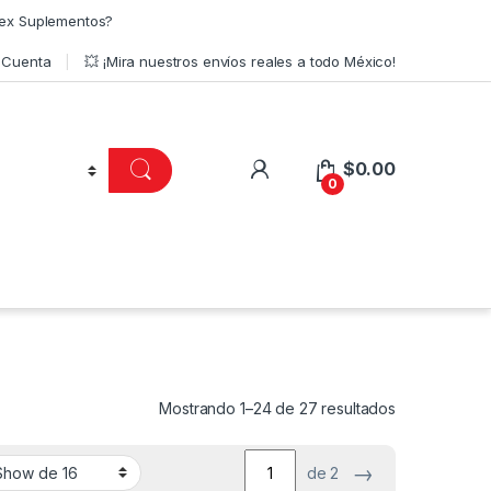
ex Suplementos?
 Cuenta
💥 ¡Mira nuestros envíos reales a todo México!
$
0.00
0
Ordenado por 
Mostrando 1–24 de 27 resultados
→
de 2