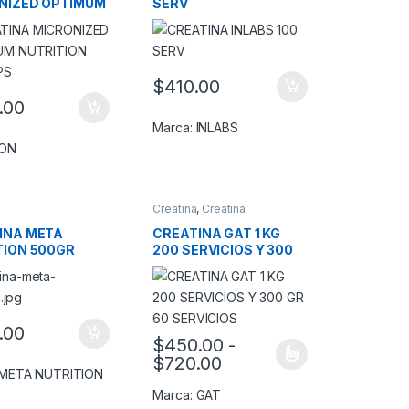
NIZED OPTIMUM
SERV
TION 100 CAPS
$
410.00
.00
Marca:
INLABS
ON
Creatina
,
Creatina
Monohidrato
INA META
CREATINA GAT 1 KG
TION 500GR
200 SERVICIOS Y 300
GR 60 SERVICIOS
.00
$
450.00
-
Rango de precios: de
$
720.00
Este producto tiene múltiples variantes. L
META NUTRITION
Marca:
GAT