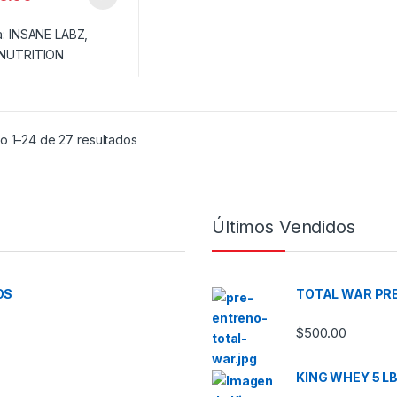
a:
INSANE LABZ
,
NUTRITION
Ordenado por precio: bajo a alto
o 1–24 de 27 resultados
Últimos Vendidos
OS
TOTAL WAR PRE
$
500.00
KING WHEY 5 L