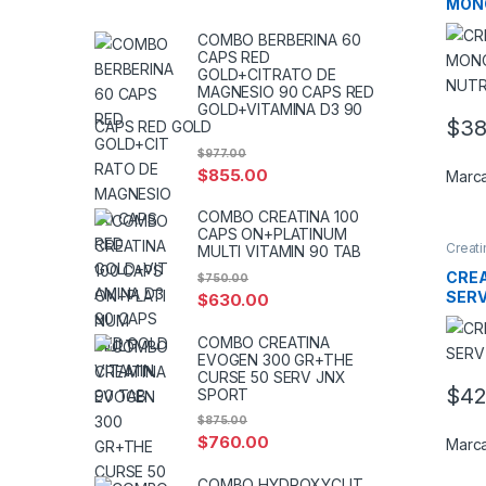
MON
GR 
COMBO BERBERINA 60
CAPS RED
GOLD+CITRATO DE
MAGNESIO 90 CAPS RED
GOLD+VITAMINA D3 90
$
38
CAPS RED GOLD
$
977.00
$
855.00
Marc
COMBO CREATINA 100
CAPS ON+PLATINUM
Creati
MULTI VITAMIN 90 TAB
CREA
$
750.00
SER
$
630.00
COMBO CREATINA
EVOGEN 300 GR+THE
CURSE 50 SERV JNX
$
42
SPORT
$
875.00
$
760.00
Marc
COMBO HYDROXYCUT