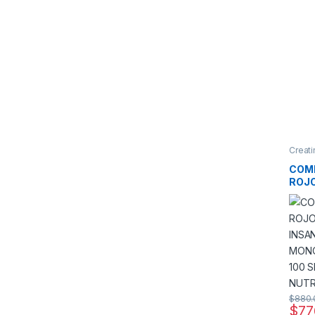
Creati
Promo
COM
ROJO
INSA
CRE
MON
PRIM
RUM 
$
880.
$
77