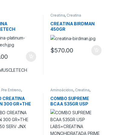
Creatina
,
Creatina
Monohidrato
INA
CREATINA BIRDMAN
LETECH
450GR
NUM
$
570.00
.00
MUSCLETECH
,
Pre Entreno
,
Aminoácidos
,
Creatina
,
ones y Combos!
Promociones y Combos!
 CREATINA
COMBO SUPREME
N 300 GR+THE
BCAA 535GR USP
 50 SERV JNX
LABS+CREATINA
T
MONOHIDRATADA
PRIME 100 SERVICIOS
RUM NUITRITION