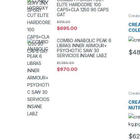
ELITE HARDCORE 100
CAPS+CLA 1250 90 CAPS
GAT
Creati
Monoh
$
815.00
CREA
$
695.00
COLE
COMBO ANABOLIC PEAK 6
LIBRAS INNER ARMOUR+
PSYCHOTIC SAW 30
$
48
SERVICIOS INSANE LABZ
$
1,090.00
$
970.00
Creati
Monoh
CREA
NUTR
SERV
$
62