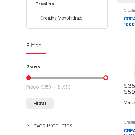
Creatina
Creat
Creatina Monohidrato
CREA
1000
Filtros
Precio
$
35
Precio:
$350
—
$1,950
Precio mínimo
Precio máximo
$
59
Este 
Marc
Filtrar
Creati
Nuevos Productos
CRE