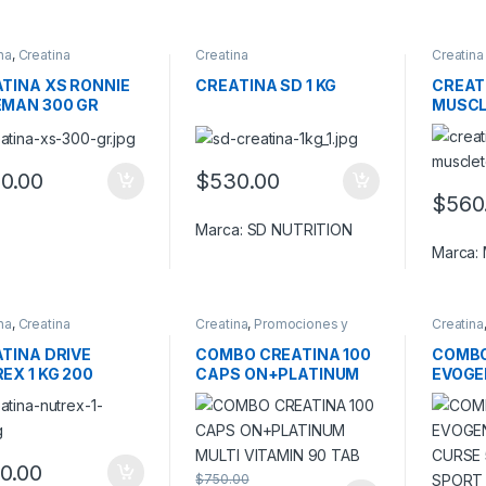
na
,
Creatina
Creatina
Creatina
idrato
TINA XS RONNIE
CREATINA SD 1 KG
CREAT
MAN 300 GR
MUSC
PLATI
0.00
$
530.00
$
560
Marca:
SD NUTRITION
Marca:
na
,
Creatina
Creatina
,
Promociones y
Creatina
idrato
Combos!
,
Vitaminas
Promoci
TINA DRIVE
COMBO CREATINA 100
COMBO
EX 1 KG 200
CAPS ON+PLATINUM
EVOGE
ICIOS
MULTI VITAMIN 90 TAB
CURSE
SPOR
0.00
$
750.00