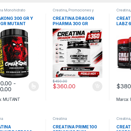
ina Monohidrato
Creatina
,
Promociones y
Creatina
Combos!
Monohid
KONG 300 GR Y
CREATINA DRAGON
CREAT
 GR MUTANT
PHARMA 300 GR
LABZ 6
$
450.00
0.00
-
$
360.00
$
380
Rango de precios: desde $350.00 hasta $5
0.00
producto tiene múltiples variantes. Las opciones se pueden elegir en
a:
MUTANT
Marca:
na
Creatina
Creatina
Monohid
ATINA
CREATINA PRIME 100
CREAT