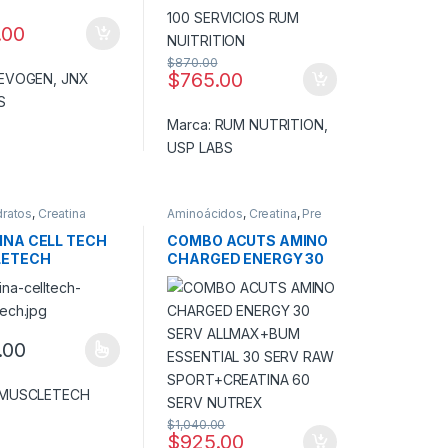
.00
$
870.00
$
765.00
EVOGEN
,
JNX
S
Marca:
RUM NUTRITION
,
USP LABS
dratos
,
Creatina
Aminoácidos
,
Creatina
,
Pre
Entreno
,
Promociones y
Combos!
INA CELL TECH
COMBO ACUTS AMINO
LETECH
CHARGED ENERGY 30
SERV ALLMAX+BUM
ESSENTIAL 30 SERV
RAW
SPORT+CREATINA 60
.00
SERV NUTREX
oducto tiene múltiples variantes. Las opciones se pueden elegir en l
MUSCLETECH
$
1,040.00
$
925.00