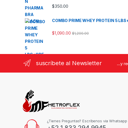
$
350.00
COMBO PRIME WHEY PROTEIN 5 LBS
$
1,090.00
$
1,200.00
suscríbete al Newsletter
...y r
¿Tienes Preguntas? Escríbenos via Whatsapp
+52 1 833 294 9945