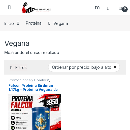
Saltar a la navegación
Saltar al contenido
0
Inicio
Proteina
Vegana
Vegana
Mostrando el único resultado
Filtros
Promociones y Combos!
,
Proteina
,
Vegana
Falcon Proteína Birdman
1.17kg – Proteína Vegana de
Origen Vegetal