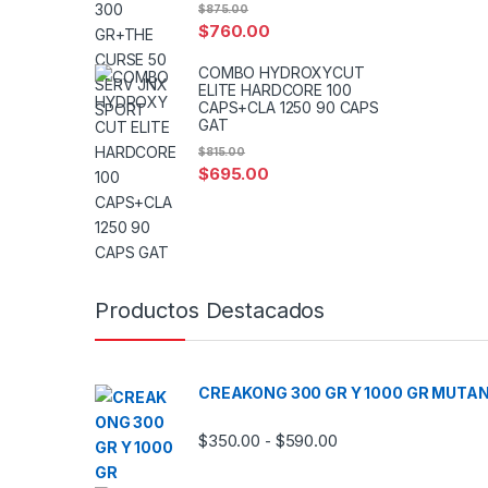
$
875.00
$
760.00
COMBO HYDROXYCUT
ELITE HARDCORE 100
CAPS+CLA 1250 90 CAPS
GAT
$
815.00
$
695.00
Productos Destacados
CREAKONG 300 GR Y 1000 GR MUTA
Rango de precios: d
$
350.00
$
590.00
-