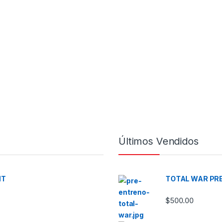
Últimos Vendidos
NT
TOTAL WAR PRE
esde $350.00 hasta $590.00
$
500.00