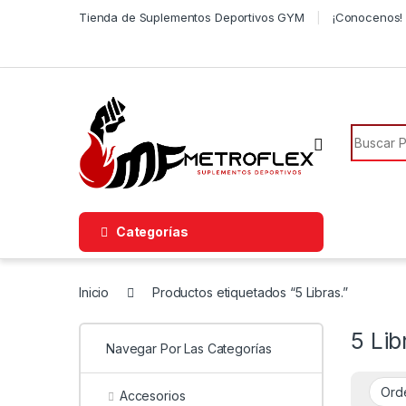
Saltar a la navegación
Saltar al contenido
Tienda de Suplementos Deportivos GYM
¡Conocenos! 
Búsqued
Categorías
Inicio
Productos etiquetados “5 Libras.”
5 Lib
Navegar Por Las Categorías
Accesorios