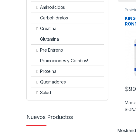
Aminoácidos
Protei
Carbohidratos
KING
RON
Creatina
SIGN
Glutamina
Pre Entreno
Promociones y Combos!
Proteina
Quemadores
$
99
Este 
Salud
Marc
SIGN
Nuevos Productos
Mostrando