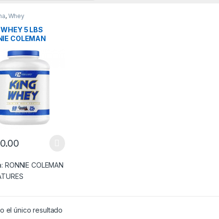
na
,
Whey
 WHEY 5 LBS
NIE COLEMAN
ATURE SERIES
0.00
producto tiene múltiples variantes. Las opciones se pueden elegir en
a:
RONNIE COLEMAN
ATURES
 el único resultado