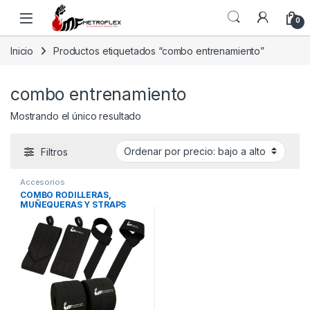
Saltar a la navegación
Saltar al contenido
0
Inicio
Productos etiquetados “combo entrenamiento”
combo entrenamiento
Mostrando el único resultado
Filtros
Accesorios
COMBO RODILLERAS,
MUÑEQUERAS Y STRAPS
METROFLEX