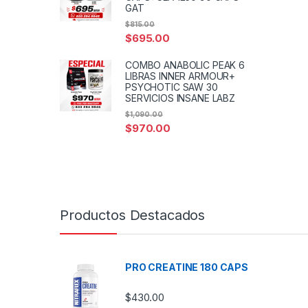
GAT
$
815.00
$
695.00
COMBO ANABOLIC PEAK 6
LIBRAS INNER ARMOUR+
PSYCHOTIC SAW 30
SERVICIOS INSANE LABZ
$
1,090.00
$
970.00
Productos Destacados
PRO CREATINE 180 CAPS
$
430.00