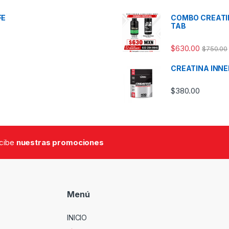
FE
COMBO CREATIN
TAB
$
630.00
$
750.00
CREATINA INNE
$
380.00
ecibe
nuestras promociones
Menú
INICIO