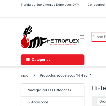
Saltar a la navegación
Saltar al contenido
Tienda de Suplementos Deportivos GYM
¡Conocenos! 
Búsqued
Categorías
Inicio
Productos etiquetados “Hi-Tech”
Hi-T
Navegar Por Las Categorías
Accesorios