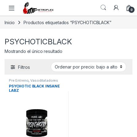
Saltar a la navegación
Saltar al contenido
0
Inicio
Productos etiquetados “PSYCHOTICBLACK”
PSYCHOTICBLACK
Mostrando el único resultado
Filtros
Pre Entreno
,
Vasodilatadores
PSYCHOTIC BLACK INSANE
LABZ