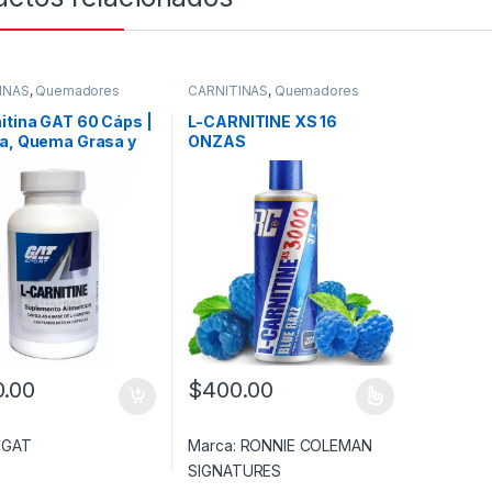
INAS
,
Quemadores
CARNITINAS
,
Quemadores
itina GAT 60 Cáps |
L-CARNITINE XS 16
ía, Quema Grasa y
ONZAS
tencia
.00
$
400.00
Este producto tiene múltiples variantes. L
:
GAT
Marca:
RONNIE COLEMAN
SIGNATURES