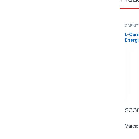
CARNIT
L-Carn
Energ
Resis
$
330
Marca