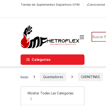
Saltar a la navegación
Saltar al contenido
Tienda de Suplementos Deportivos GYM
¡Conocenos! 
Búsqued
Categorías
Inicio
Quemadores
CARNITINAS
Mostrar Todas Las Categorías