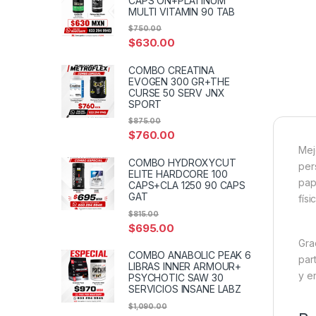
CAPS ON+PLATINUM
MULTI VITAMIN 90 TAB
$
750.00
$
630.00
COMBO CREATINA
EVOGEN 300 GR+THE
CURSE 50 SERV JNX
SPORT
$
875.00
$
760.00
Mej
COMBO HYDROXYCUT
per
ELITE HARDCORE 100
pap
CAPS+CLA 1250 90 CAPS
GAT
físi
$
815.00
$
695.00
Gra
COMBO ANABOLIC PEAK 6
par
LIBRAS INNER ARMOUR+
y e
PSYCHOTIC SAW 30
SERVICIOS INSANE LABZ
$
1,090.00