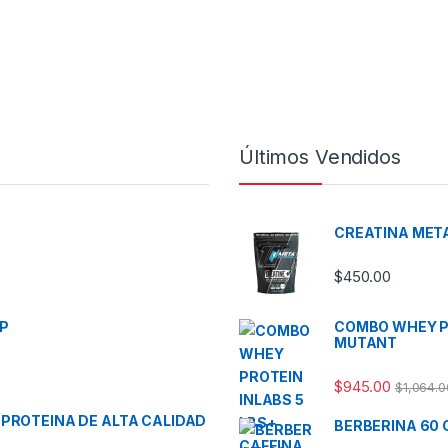
Últimos Vendidos
CREATINA META
$
450.00
P
COMBO WHEY PR
MUTANT
$
945.00
$
1,064.0
 PROTEINA DE ALTA CALIDAD
BERBERINA 60 