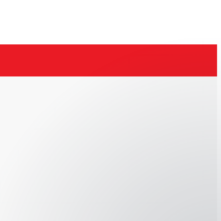
👋 Hola, ¿Puedo ayudarte?