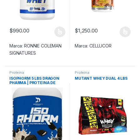
$
990.00
$
1,250.00
Este producto tiene múltiples variantes. Las opciones se pueden
Este producto tiene múltiples v
Marca:
RONNIE COLEMAN
Marca:
CELLUCOR
SIGNATURES
Proteina
Proteina
ISOPHORM 5 LBS DRAGON
MUTANT WHEY DUAL 4 LBS
PHARMA | PROTEINA DE
ALTA CALIDAD