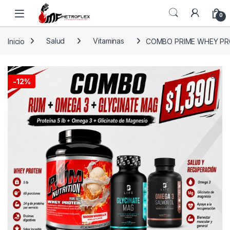
Saltar a la navegación
Saltar al contenido
0
Inicio
Salud
Vitaminas
COMBO PRIME WHEY PRO
🔍
-
12%