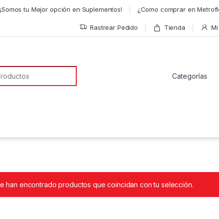
¡Somos tu Mejor opción en Suplementos!
¿Como comprar en Metrofl
Rastrear Pedido
Tienda
Mi
a de:
e han encontrado productos que coincidan con tu selección.