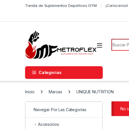
Saltar a la navegación
Saltar al contenido
Tienda de Suplementos Deportivos GYM
¡Conocenos! 
Búsqued
Categorías
Inicio
Marcas
UNIQUE NUTRITION
No s
Navegar Por Las Categorías
Accesorios