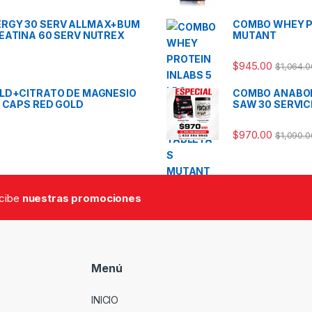
RGY 30 SERV ALLMAX+BUM
COMBO WHEY PR
EATINA 60 SERV NUTREX
MUTANT
$
945.00
$
1,064.0
OLD+CITRATO DE MAGNESIO
COMBO ANABOL
 CAPS RED GOLD
SAW 30 SERVIC
$
970.00
$
1,090.0
ecibe
nuestras promociones
Menú
INICIO