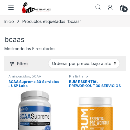
Saltar a la navegación
Saltar al contenido
0
Inicio
Productos etiquetados “bcaas”
bcaas
Ordenado por precio: bajo a alto
Mostrando los 5 resultados
Filtros
Aminoácidos
,
BCAA
Pre Entreno
BCAA Supreme 30 Servicios
BUM ESSENTIAL
– USP Labs
PREWORKOUT 30 SERVICIOS