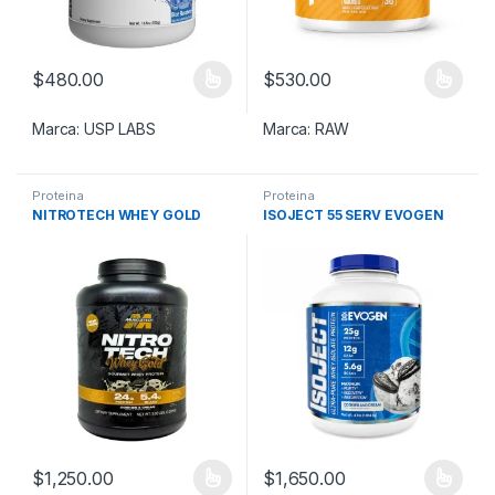
$
480.00
$
530.00
Este producto tiene múltiples variantes. Las opciones se pueden
Este producto tiene múltiples v
Marca:
USP LABS
Marca:
RAW
Proteina
Proteina
NITROTECH WHEY GOLD
ISOJECT 55 SERV EVOGEN
$
1,250.00
$
1,650.00
Este producto tiene múltiples variantes. Las opciones se pueden
Este producto tiene múltiples v