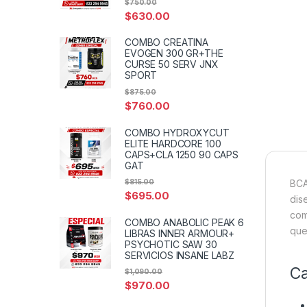
$
750.00
$
630.00
COMBO CREATINA
EVOGEN 300 GR+THE
CURSE 50 SERV JNX
SPORT
$
875.00
$
760.00
COMBO HYDROXYCUT
ELITE HARDCORE 100
CAPS+CLA 1250 90 CAPS
GAT
$
815.00
BCA
$
695.00
dis
com
COMBO ANABOLIC PEAK 6
que
LIBRAS INNER ARMOUR+
PSYCHOTIC SAW 30
SERVICIOS INSANE LABZ
Ca
$
1,090.00
$
970.00