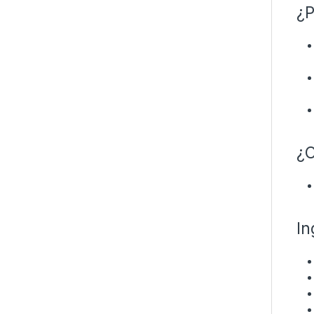
¿P
¿
In