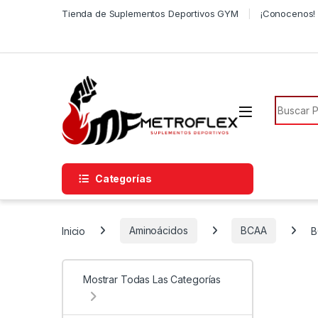
Saltar a la navegación
Saltar al contenido
Tienda de Suplementos Deportivos GYM
¡Conocenos! 
Búsqued
Categorías
Inicio
Aminoácidos
BCAA
B
Mostrar Todas Las Categorías