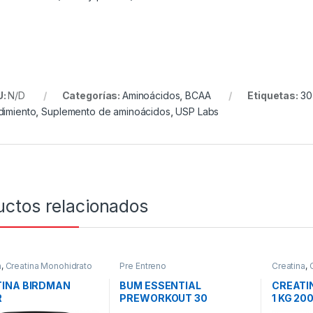
U:
N/D
Categorías:
Aminoácidos
,
BCAA
Etiquetas:
30
dimiento
,
Suplemento de aminoácidos
,
USP Labs
uctos relacionados
a
,
Creatina Monohidrato
Pre Entreno
Creatina
,
INA BIRDMAN
BUM ESSENTIAL
CREATI
R
PREWORKOUT 30
1 KG 20
SERVICIOS