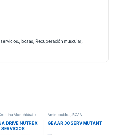
 servicios.
,
bcaas
,
Recuperación muscular
,
Creatina Monohidrato
Aminoácidos
,
BCAA
NA DRIVE NUTREX
GEAAR 30 SERV MUTANT
0 SERVICIOS