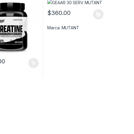
$
360.00
Este producto tiene múltiples variantes. Las
Marca:
MUTANT
00
as opciones se pueden elegir en la página de producto