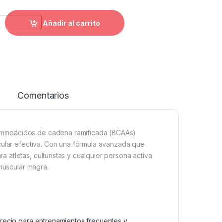
ervicios – USP Labs cantidad
Añadir al carrito
Comentarios
minoácidos de cadena ramificada (BCAAs)
cular efectiva. Con una fórmula avanzada que
atletas, culturistas y cualquier persona activa
 muscular magra.
recio para entrenamientos frecuentes y