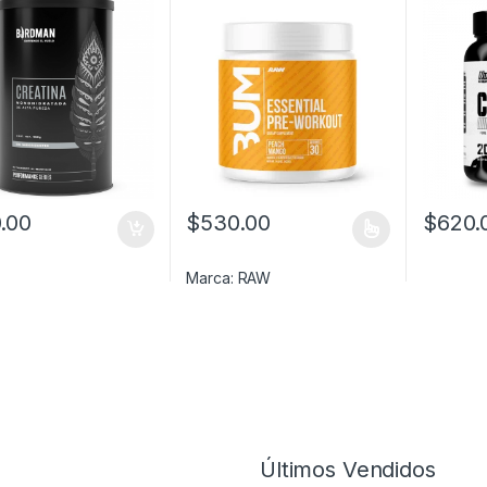
.00
$
530.00
$
620.
Este producto tiene múltiples variantes. L
Marca:
RAW
Últimos Vendidos