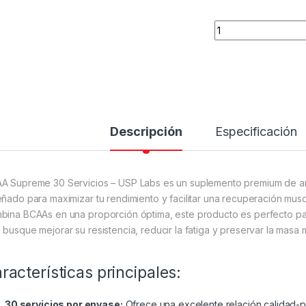
BCAA Supreme 30 S
Descripción
Especificación
A Supreme 30 Servicios – USP Labs es un suplemento premium de a
eñado para maximizar tu rendimiento y facilitar una recuperación mus
bina BCAAs en una proporción óptima, este producto es perfecto para 
 busque mejorar su resistencia, reducir la fatiga y preservar la masa
racterísticas principales:
30 servicios por envase:
Ofrece una excelente relación calidad-p