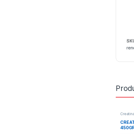
SK
ren
Prod
Creatin
CREAT
450G