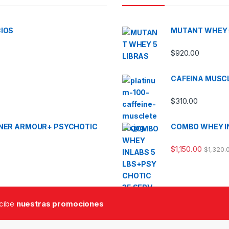
CIOS
MUTANT WHEY 
$
920.00
CAFEINA MUSCL
$
310.00
NNER ARMOUR+ PSYCHOTIC
COMBO WHEY IN
$
1,150.00
$
1,320.
ecibe
nuestras promociones