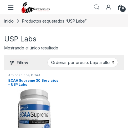
Saltar a la navegación
Saltar al contenido
0
Inicio
Productos etiquetados “USP Labs”
USP Labs
Mostrando el único resultado
Filtros
Aminoácidos
,
BCAA
BCAA Supreme 30 Servicios
– USP Labs