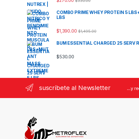
$
270.00
$
330.00
COMBO PRIME WHEY PROTEIN 5 LB
LBS
$
1,390.00
$
1,495.00
BUM ESSENTIAL CHARGED 25 SERV 
$
530.00
suscríbete al Newsletter
...y r