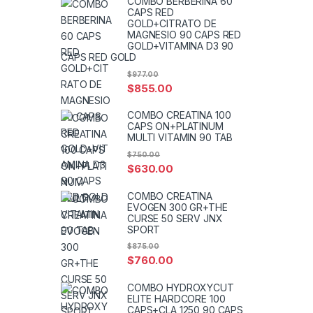
COMBO BERBERINA 60
CAPS RED
GOLD+CITRATO DE
MAGNESIO 90 CAPS RED
GOLD+VITAMINA D3 90
CAPS RED GOLD
$
977.00
$
855.00
COMBO CREATINA 100
CAPS ON+PLATINUM
MULTI VITAMIN 90 TAB
$
750.00
$
630.00
COMBO CREATINA
EVOGEN 300 GR+THE
CURSE 50 SERV JNX
SPORT
$
875.00
$
760.00
COMBO HYDROXYCUT
ELITE HARDCORE 100
CAPS+CLA 1250 90 CAPS