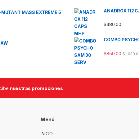
ANADROX 112 
S+MUTANT MASS EXTREME 5
$
480.00
COMBO PSYCHO
RAW
$
850.00
$
1,030.0
ecibe
nuestras promociones
Menú
INICIO