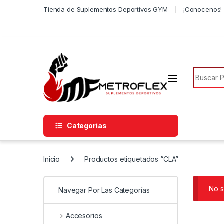
Saltar a la navegación
Saltar al contenido
Tienda de Suplementos Deportivos GYM
¡Conocenos! 
Búsqued
Categorías
Inicio
Productos etiquetados “CLA”
No s
Navegar Por Las Categorías
Accesorios