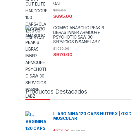
GAT
$
815.00
$
695.00
COMBO ANABOLIC PEAK 6
LIBRAS INNER ARMOUR+
PSYCHOTIC SAW 30
SERVICIOS INSANE LABZ
$
1,090.00
$
970.00
Productos Destacados
L-ARGININA 120 CAPS NUTREX | OXI
MUSCULAR