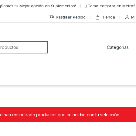
¡Somos tu Mejor opción en Suplementos!
¿Como comprar en Metrofl
Rastrear Pedido
Tienda
Mi
a de:
e han encontrado productos que coincidan con tu selección.