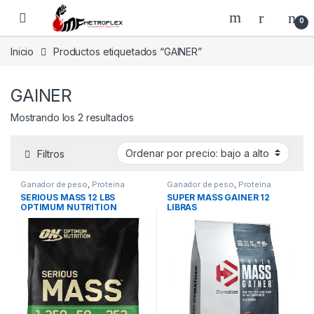
Saltar a la navegación
Saltar al contenido
0
Inicio
Productos etiquetados “GAINER”
GAINER
Ordenado por precio: bajo a alto
Mostrando los 2 resultados
Filtros
Ganador de peso
,
Proteina
Ganador de peso
,
Proteina
SERIOUS MASS 12 LBS
SUPER MASS GAINER 12
OPTIMUM NUTRITION
LIBRAS