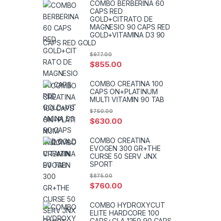
COMBO BERBERINA 60
CAPS RED
GOLD+CITRATO DE
MAGNESIO 90 CAPS RED
GOLD+VITAMINA D3 90
CAPS RED GOLD
$
977.00
$
855.00
COMBO CREATINA 100
CAPS ON+PLATINUM
MULTI VITAMIN 90 TAB
$
750.00
$
630.00
COMBO CREATINA
EVOGEN 300 GR+THE
CURSE 50 SERV JNX
SPORT
$
875.00
$
760.00
COMBO HYDROXYCUT
ELITE HARDCORE 100
CAPS+CLA 1250 90 CAPS