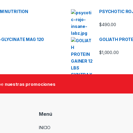
UM NUTRITION
PSYCHOTIC ROJ
$
490.00
+GLYCINATE MAG 120
GOLIATH PROTE
$
1,000.00
ibe
nuestras promociones
Menú
INICIO