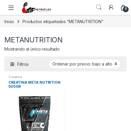
Saltar a la navegación
Saltar al contenido
0
Inicio
Productos etiquetados “METANUTRITION”
METANUTRITION
Mostrando el único resultado
Filtros
Creatina
CREATINA META NUTRITION
500GR