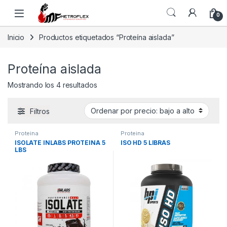
Saltar a la navegación
Saltar al contenido
0
Inicio
Productos etiquetados “Proteína aislada”
Proteína aislada
Ordenado por precio: bajo a alto
Mostrando los 4 resultados
Filtros
Proteina
Proteina
ISOLATE INLABS PROTEINA 5
ISO HD 5 LIBRAS
LBS