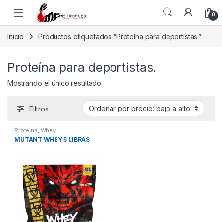
Saltar a la navegación
Saltar al contenido
0
Inicio
Productos etiquetados “Proteína para deportistas.”
Proteína para deportistas.
Mostrando el único resultado
Filtros
Proteina
,
Whey
MUTANT WHEY 5 LIBRAS