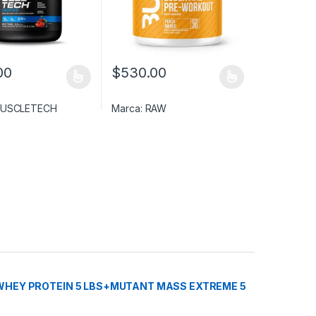
00
$
530.00
a página de producto
ucto tiene múltiples variantes. Las opciones se pueden elegir en la 
Este producto tiene múltiples variantes. Las
USCLETECH
Marca:
RAW
WHEY PROTEIN 5 LBS+MUTANT MASS EXTREME 5