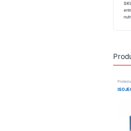
SK
ent
nut
Prod
Protein
ISOJE