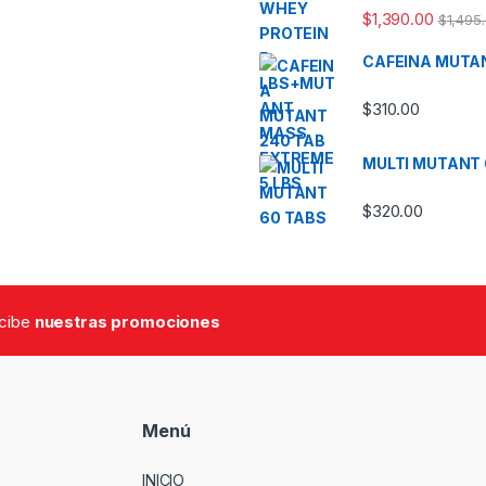
$
1,390.00
$
1,495
CAFEINA MUTA
$
310.00
MULTI MUTANT 
$
320.00
ecibe
nuestras promociones
Menú
INICIO