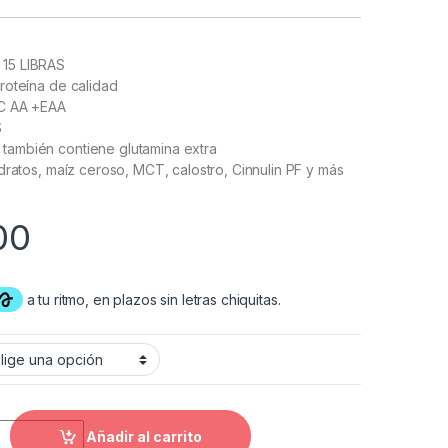
15 LIBRAS
roteína de calidad
C AA +EAA
S
mbién contiene glutamina extra
dratos, maíz ceroso, MCT, calostro, Cinnulin PF y más
00
IBRAS cantidad
Añadir al carrito