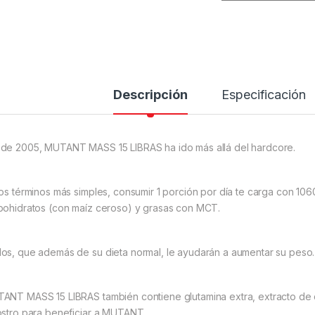
Descripción
Especificación
de 2005, MUTANT MASS 15 LIBRAS ha ido más allá del hardcore.
los términos más simples, consumir 1 porción por día te carga con 10
bohidratos (con maíz ceroso) y grasas con MCT.
os, que además de su dieta normal, le ayudarán a aumentar su peso.
ANT MASS 15 LIBRAS también contiene glutamina extra, extracto de ca
ostro para beneficiar a MUTANT.