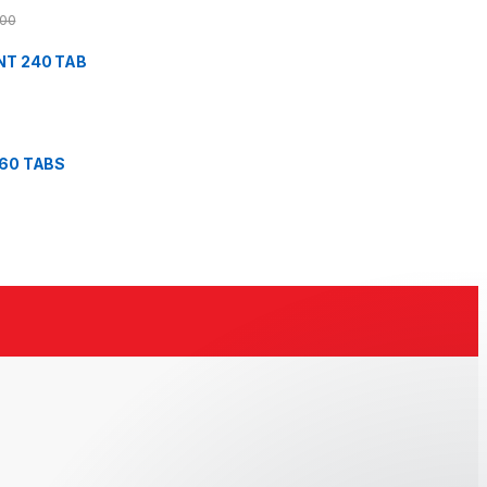
.00
NT 240 TAB
60 TABS