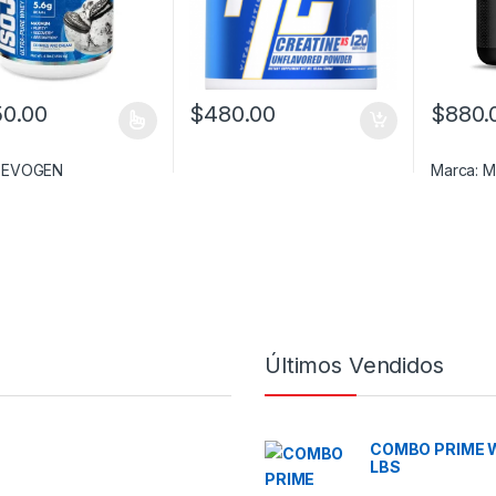
50.00
$
480.00
$
880.
oducto tiene múltiples variantes. Las opciones se pueden elegir en l
Este prod
:
EVOGEN
Marca:
M
Últimos Vendidos
COMBO PRIME 
LBS