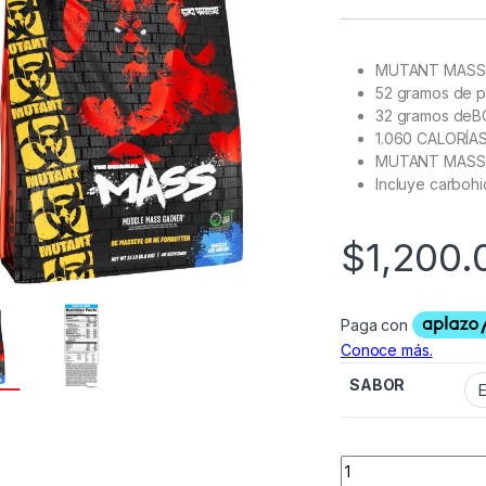
MUTANT MASS 
52 gramos de p
32 gramos deB
1.060 CALORÍA
MUTANT MASS ta
Incluye carbohi
$
1,200.
SABOR
MUTANT MASS 15 L