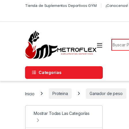
Saltar a la navegación
Saltar al contenido
Tienda de Suplementos Deportivos GYM
¡Conocenos! 
Búsqued
Categorías
Inicio
Proteina
Ganador de peso
Mostrar Todas Las Categorías