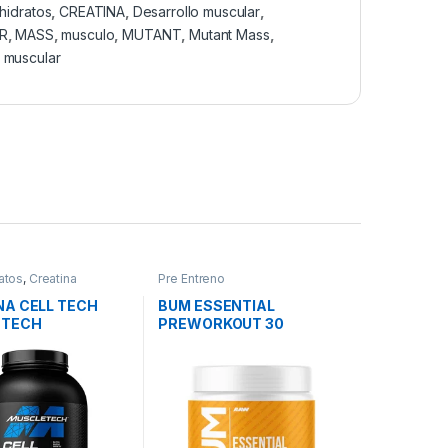
hidratos
,
CREATINA
,
Desarrollo muscular
,
R
,
MASS
,
musculo
,
MUTANT
,
Mutant Mass
,
 muscular
atos
,
Creatina
Pre Entreno
NA CELL TECH
BUM ESSENTIAL
ETECH
PREWORKOUT 30
SERVICIOS