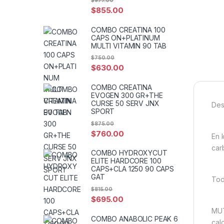
$
977.00
$
855.00
COMBO CREATINA 100
CAPS ON+PLATINUM
MULTI VITAMIN 90 TAB
$
750.00
$
630.00
COMBO CREATINA
EVOGEN 300 GR+THE
CURSE 50 SERV JNX
Des
SPORT
$
875.00
$
760.00
En 
car
COMBO HYDROXYCUT
ELITE HARDCORE 100
CAPS+CLA 1250 90 CAPS
GAT
Tod
$
815.00
$
695.00
MUT
COMBO ANABOLIC PEAK 6
cal