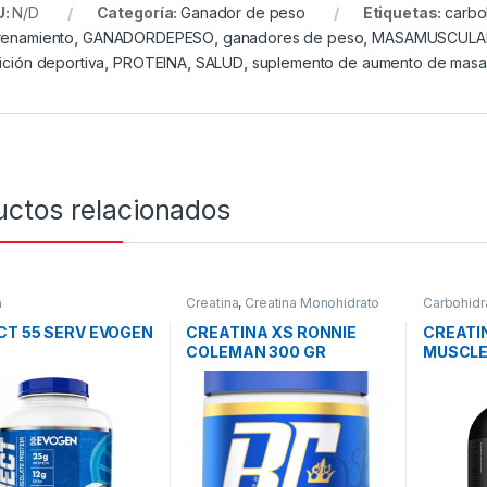
U:
N/D
Categoría:
Ganador de peso
Etiquetas:
carbo
renamiento
,
GANADORDEPESO
,
ganadores de peso
,
MASAMUSCULA
rición deportiva
,
PROTEINA
,
SALUD
,
suplemento de aumento de masa
uctos relacionados
a
Creatina
,
Creatina Monohidrato
Carbohidr
CT 55 SERV EVOGEN
CREATINA XS RONNIE
CREATI
COLEMAN 300 GR
MUSCL