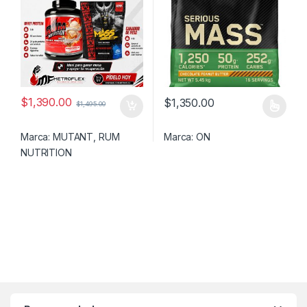
$
1,390.00
$
1,350.00
$
1,495.00
Este producto tiene múltiples v
Marca:
MUTANT
,
RUM
Marca:
ON
NUTRITION