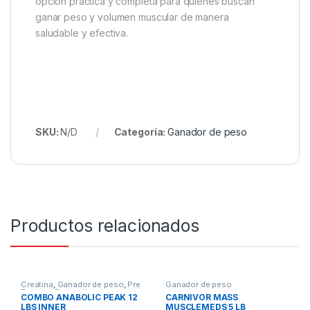
opción práctica y completa para quienes buscan
ganar peso y volumen muscular de manera
saludable y efectiva.
SKU:
N/D
Categoría:
Ganador de peso
Productos relacionados
Creatina
,
Ganador de peso
,
Pre
Ganador de peso
Entreno
,
Promociones y
COMBO ANABOLIC PEAK 12
CARNIVOR MASS
Combos!
LBS INNER
MUSCLEMEDS 5 LB