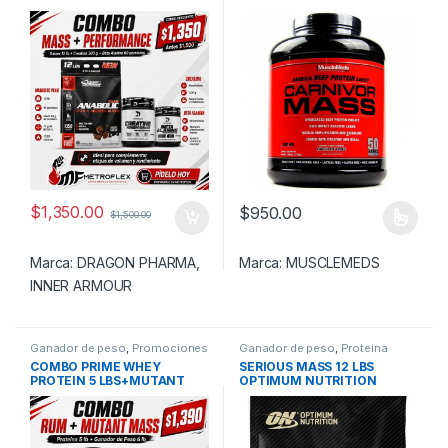
ARMOUR+CREATINA
DRAGON 300 GR+BETA
ALANINA DRAGON 60 SERV
$
1,350.00
$
950.00
$
1,500.00
Este producto tiene múltiples v
Marca:
DRAGON PHARMA
,
Marca:
MUSCLEMEDS
INNER ARMOUR
Ganador de peso
,
Promociones
Ganador de peso
,
Proteina
y Combos!
,
Proteina
COMBO PRIME WHEY
SERIOUS MASS 12 LBS
PROTEIN 5 LBS+MUTANT
OPTIMUM NUTRITION
MASS EXTREME 5 LBS