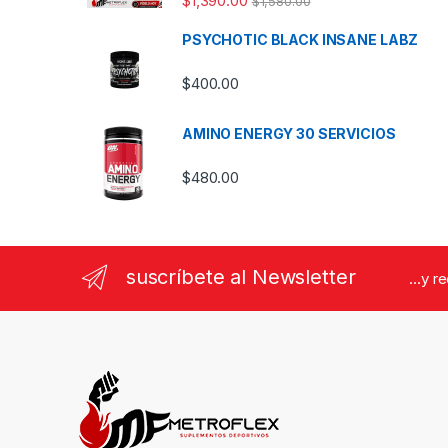
$
1,390.00
$
1,580.00
PSYCHOTIC BLACK INSANE LABZ
$
400.00
AMINO ENERGY 30 SERVICIOS
$
480.00
suscríbete al Newsletter
...y r