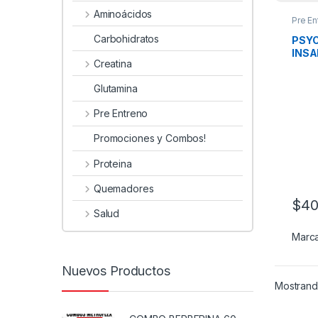
Aminoácidos
Pre En
Carbohidratos
PSYC
INSA
Creatina
Glutamina
Pre Entreno
Promociones y Combos!
Proteina
Quemadores
$
40
Este 
Salud
Marc
Nuevos Productos
Mostrando