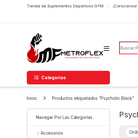
Saltar a la navegación
Saltar al contenido
Tienda de Suplementos Deportivos GYM
¡Conocenos! 
Búsqued
Categorías
Inicio
Productos etiquetados “Psychotic Black”
Psyc
Navegar Por Las Categorías
Accesorios