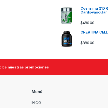
Coenzima Q10 Re
Cardiovascular
$
480.00
CREATINA CEL
$
880.00
ecibe
nuestras promociones
Menú
INICIO