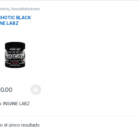
treno
,
Vasodilatadores
HOTIC BLACK
NE LABZ
0.00
producto tiene múltiples variantes. Las opciones se pueden elegir en
a:
INSANE LABZ
 el único resultado