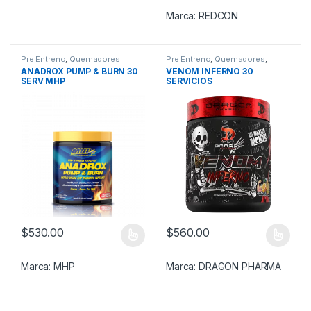
Marca:
REDCON
Pre Entreno
,
Quemadores
Pre Entreno
,
Quemadores
,
Vasodilatadores
ANADROX PUMP & BURN 30
VENOM INFERNO 30
SERV MHP
SERVICIOS
$
530.00
$
560.00
Este producto tiene múltiples variantes. Las opciones se pueden
Este producto tiene múltiples v
Marca:
MHP
Marca:
DRAGON PHARMA