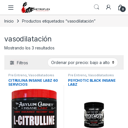
Saltar a la navegación
Saltar al contenido
0
Inicio
Productos etiquetados “vasodilatación”
vasodilatación
Ordenado por precio: bajo a alto
Mostrando los 3 resultados
Filtros
Pre Entreno
,
Vasodilatadores
Pre Entreno
,
Vasodilatadores
CITRULINA INSANE LABZ 60
PSYCHOTIC BLACK INSANE
SERVICIOS
LABZ