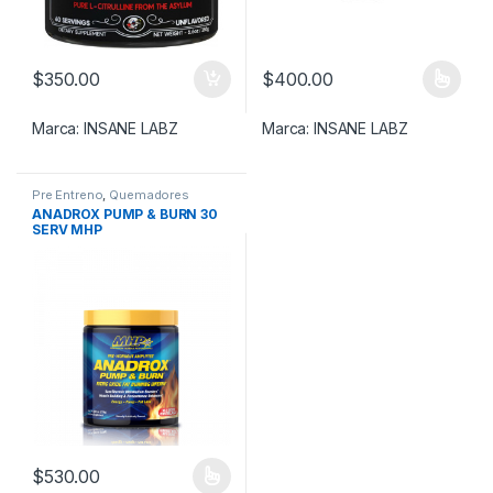
$
350.00
$
400.00
Este producto tiene múltiples v
Marca:
INSANE LABZ
Marca:
INSANE LABZ
Pre Entreno
,
Quemadores
ANADROX PUMP & BURN 30
SERV MHP
$
530.00
Este producto tiene múltiples variantes. Las opciones se pueden