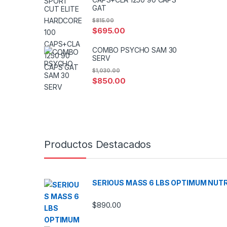
GAT
$
815.00
$
695.00
COMBO PSYCHO SAM 30
SERV
$
1,030.00
$
850.00
Productos Destacados
SERIOUS MASS 6 LBS OPTIMUM NUTR
$
890.00