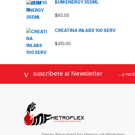
BUM ENERGY 355ML
$
65.00
CREATINA INLABS 100 SERV
$
410.00
suscríbete al Newsletter
...y rec
¿Tienes Preguntas? Escríbenos via Whatsapp