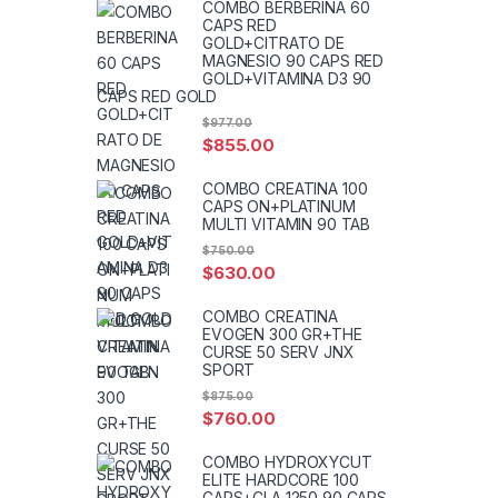
COMBO BERBERINA 60
CAPS RED
GOLD+CITRATO DE
MAGNESIO 90 CAPS RED
GOLD+VITAMINA D3 90
CAPS RED GOLD
$
977.00
$
855.00
COMBO CREATINA 100
CAPS ON+PLATINUM
MULTI VITAMIN 90 TAB
$
750.00
$
630.00
COMBO CREATINA
EVOGEN 300 GR+THE
CURSE 50 SERV JNX
SPORT
$
875.00
$
760.00
COMBO HYDROXYCUT
ELITE HARDCORE 100
CAPS+CLA 1250 90 CAPS