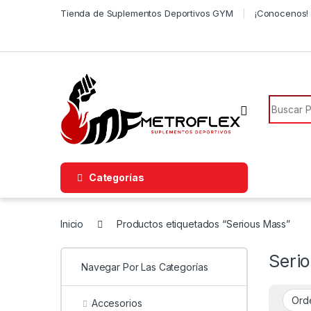
Saltar a la navegación
Saltar al contenido
Tienda de Suplementos Deportivos GYM
¡Conocenos! 
Búsqued
Categorías
Inicio
Productos etiquetados “Serious Mass”
Seri
Navegar Por Las Categorías
Accesorios