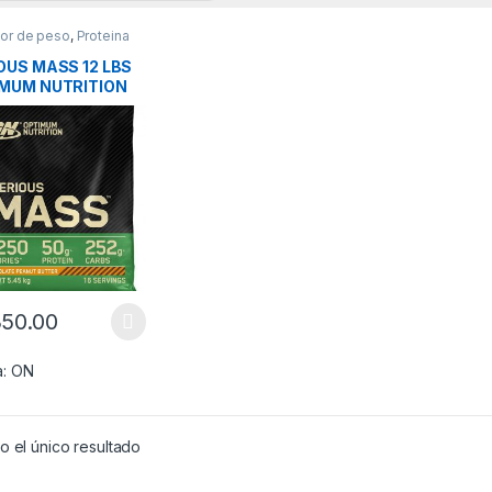
or de peso
,
Proteina
OUS MASS 12 LBS
MUM NUTRITION
350.00
producto tiene múltiples variantes. Las opciones se pueden elegir en
a:
ON
 el único resultado