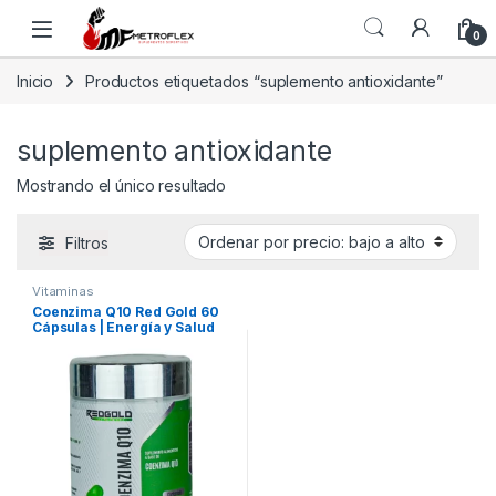
Saltar a la navegación
Saltar al contenido
0
Inicio
Productos etiquetados “suplemento antioxidante”
suplemento antioxidante
Mostrando el único resultado
Filtros
Vitaminas
Coenzima Q10 Red Gold 60
Cápsulas | Energía y Salud
Cardiovascular