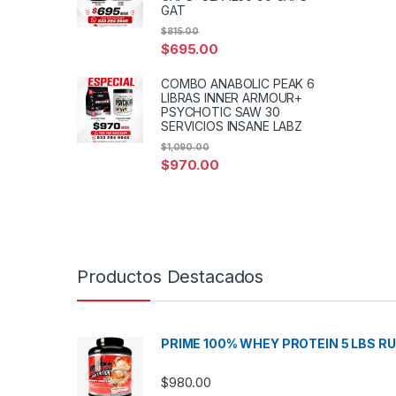
GAT
$
815.00
$
695.00
COMBO ANABOLIC PEAK 6
LIBRAS INNER ARMOUR+
PSYCHOTIC SAW 30
SERVICIOS INSANE LABZ
$
1,090.00
$
970.00
Productos Destacados
PRIME 100% WHEY PROTEIN 5 LBS R
$
980.00