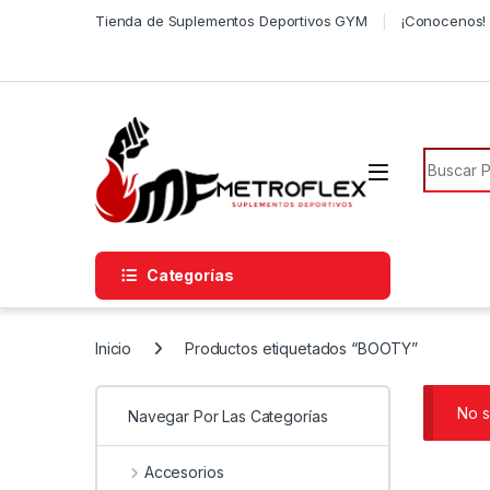
Saltar a la navegación
Saltar al contenido
Tienda de Suplementos Deportivos GYM
¡Conocenos! 
Búsqued
Categorías
Inicio
Productos etiquetados “BOOTY”
No s
Navegar Por Las Categorías
Accesorios