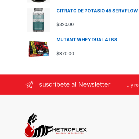
CITRATO DE POTASIO 45 SERV FLOW
$
320.00
MUTANT WHEY DUAL 4 LBS
$
870.00
suscríbete al Newsletter
...y r