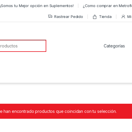
¡Somos tu Mejor opción en Suplementos!
¿Como comprar en Metrofl
Rastrear Pedido
Tienda
Mi
a de:
e han encontrado productos que coincidan con tu selección.