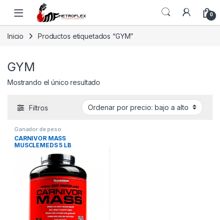
Saltar a la navegación
Saltar al contenido
0
Inicio
Productos etiquetados “GYM”
GYM
Mostrando el único resultado
Filtros
Ganador de peso
CARNIVOR MASS
MUSCLEMEDS 5 LB