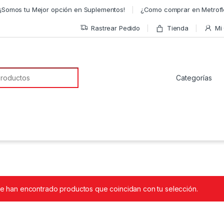
¡Somos tu Mejor opción en Suplementos!
¿Como comprar en Metrofl
Rastrear Pedido
Tienda
Mi
a de:
e han encontrado productos que coincidan con tu selección.