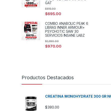
GAT
$
815.00
$
695.00
COMBO ANABOLIC PEAK 6
LIBRAS INNER ARMOUR+
PSYCHOTIC SAW 30
SERVICIOS INSANE LABZ
$
1,090.00
$
970.00
Productos Destacados
CREATINA MONOHYDRATE 300 GR N
$
380.00