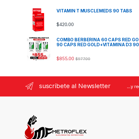
VITAMIN T MUSCLEMEDS 90 TABS
$
420.00
COMBO BERBERINA 60 CAPS RED G
90 CAPS RED GOLD+VITAMINA D3 90
$
855.00
$
977.00
suscríbete al Newsletter
...y r