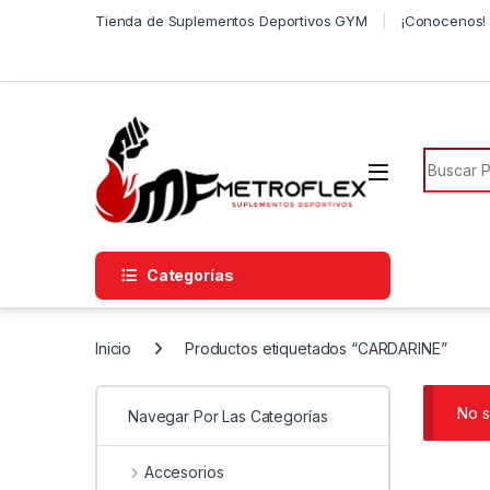
Saltar a la navegación
Saltar al contenido
Tienda de Suplementos Deportivos GYM
¡Conocenos! 
Búsqued
Categorías
Inicio
Productos etiquetados “CARDARINE”
No s
Navegar Por Las Categorías
Accesorios