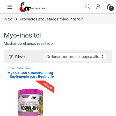
Saltar a la navegación
Saltar al contenido
0
Inicio
Productos etiquetados “Myo-inositol”
Myo-inositol
Mostrando el único resultado
Filtros
Salud
,
Vitaminas
Myo&D-Chiro-Inositol, 300g
– Suplemento para Equilibrio
Hormonal y Salud
Metabólica