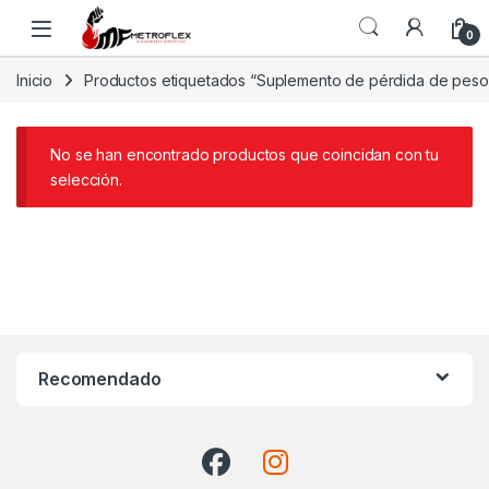
Saltar a la navegación
Saltar al contenido
0
Inicio
Productos etiquetados “Suplemento de pérdida de peso
No se han encontrado productos que coincidan con tu
selección.
Recomendado