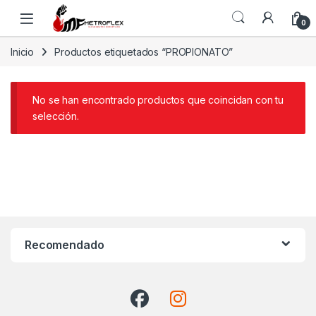
Saltar a la navegación
Saltar al contenido
0
Inicio
Productos etiquetados “PROPIONATO”
No se han encontrado productos que coincidan con tu
selección.
Recomendado